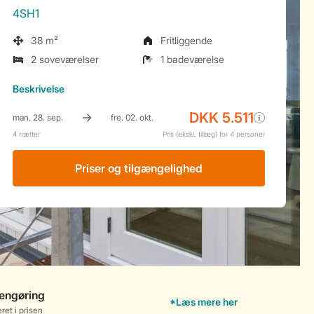
4SH1
38 m²
Fritliggende
2 soveværelser
1 badeværelse
Beskrivelse
Priser og tilgængelighed