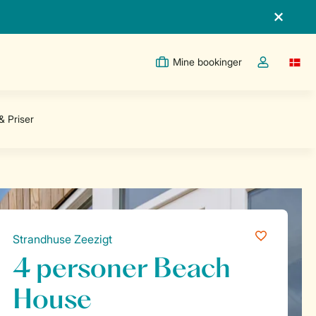
Mine bookinger
Switc
Toggle the m
Strandhuse Zeezigt
4 personer Beach
House