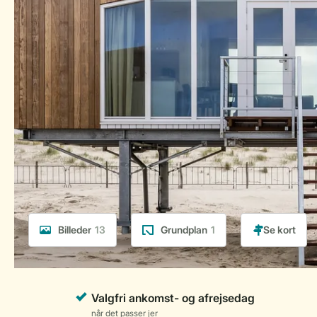
Billeder
13
Grundplan
1