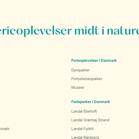
erieoplevelser midt i natur
Ferieoplevelser i Danmark
Dyreparker
Forlystelsesparker
Museer
Ferieparker i Danmark
Landal Ebeltoft
Landal Grønhøj Strand
anmark
Landal Fyrklit
Landal Rønbjerg