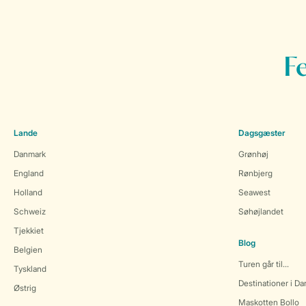
F
Lande
Dagsgæster
Danmark
Grønhøj
England
Rønbjerg
Holland
Seawest
Schweiz
Søhøjlandet
Tjekkiet
Blog
Belgien
Turen går til...
Tyskland
Destinationer i D
Østrig
Maskotten Bollo