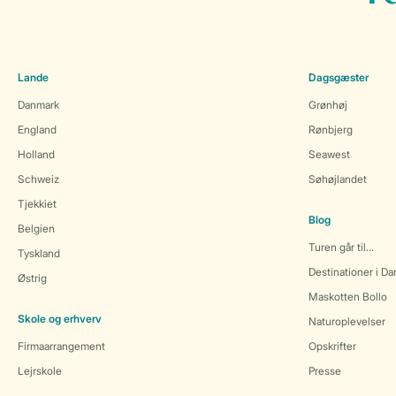
Lande
Dagsgæster
Danmark
Grønhøj
England
Rønbjerg
Holland
Seawest
Schweiz
Søhøjlandet
Tjekkiet
Blog
Belgien
Turen går til...
Tyskland
Destinationer i D
Østrig
Maskotten Bollo
Skole og erhverv
Naturoplevelser
Firmaarrangement
Opskrifter
Lejrskole
Presse