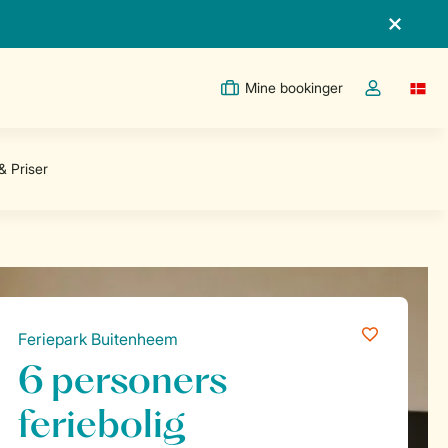
Mine bookinger
Switc
Toggle the m
Feriepark Buitenheem
6 personers
feriebolig