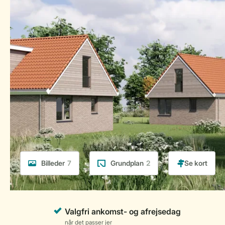
Billeder
7
Grundplan
2