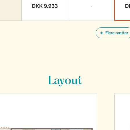
DKK 9.933
D
-
Flere nætter
Layout