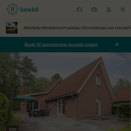
Parker
Mine
Toggle
MEN
bookinger
the
my
account
dropdown
Book til sommerens laveste priser
1/17