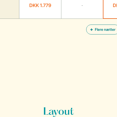
DKK 1.779
D
-
Flere nætter
Layout