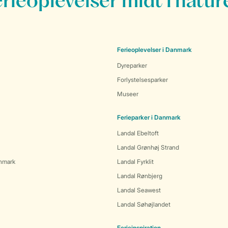
erieoplevelser midt i natur
Ferieoplevelser i Danmark
Dyreparker
Forlystelsesparker
Museer
Ferieparker i Danmark
Landal Ebeltoft
Landal Grønhøj Strand
anmark
Landal Fyrklit
Landal Rønbjerg
Landal Seawest
Landal Søhøjlandet
Ferieinspiration