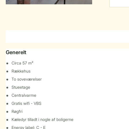
Generelt
Circa 57 m²
Rækkehus
To soveværelser
Stueetage
Centralvarme
Gratis wifi - VBS
Røgfri
Kæledyr tilladt i nogle af boligerne
Energy label: C - E