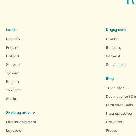
F
Lande
Dagsgæster
Danmark
Grønhøj
England
Rønbjerg
Holland
Seawest
Schweiz
Søhøjlandet
Tjekkiet
Blog
Belgien
Turen går til...
Tyskland
Destinationer i D
Østrig
Maskotten Bollo
Skole og erhverv
Naturoplevelser
Firmaarrangement
Opskrifter
Lejrskole
Presse