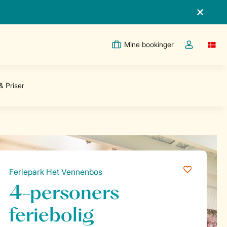
Mine bookinger
Switc
Toggle the m
Feriepark Het Vennenbos
4-personers
feriebolig