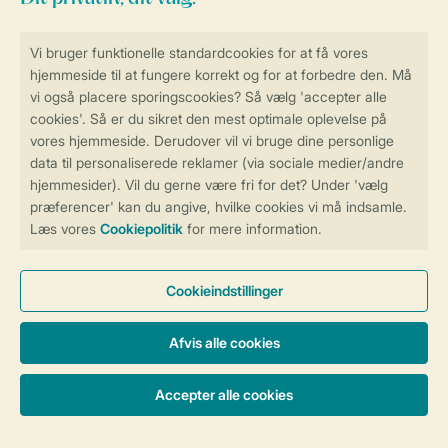
Sikker og hurtig online booking
Sikker datahåndtering
Sikker betaling
Få en personligt tilpasset oplevelse
på Landal.dk
Administrer dine cookie indstillinger
Vilkår og betingelser
Persondatapolitik
Cookies og banner
Tilgængelighed
© 2026 Landal Formidling ApS | CVR 28842392