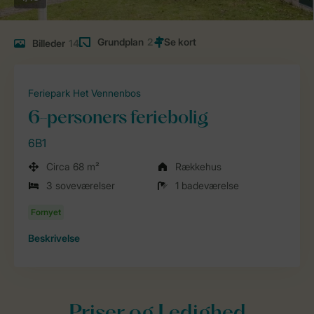
Grundplan
2
Billeder
14
Feriepark Het Vennenbos
6-personers feriebolig
6B1
Circa 68 m²
Rækkehus
3 soveværelser
1 badeværelse
Beskrivelse