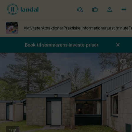
Parker
Mine
Toggle
MEN
bookinger
the
my
account
dropdown
Book til sommerens laveste priser
1/16