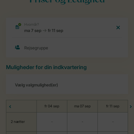
Priser og Ledighed
Muligheder for din indkvartering
fr 04 sep
ma 07 sep
fr 11 sep
2 nætter
-
-
-