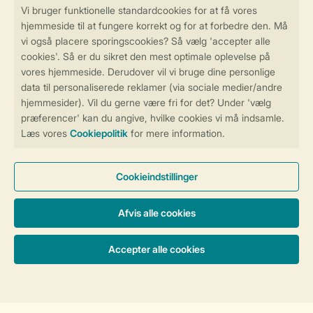
Sikker og hurtig online booking
Sikker datahåndtering
Sikker betaling
Få en personligt tilpasset oplevelse
på Landal.dk
Administrer dine cookie indstillinger
Vilkår og betingelser
Persondatapolitik
Cookies og banner
Tilgængelighed
© 2026 Landal Formidling ApS | CVR 28842392