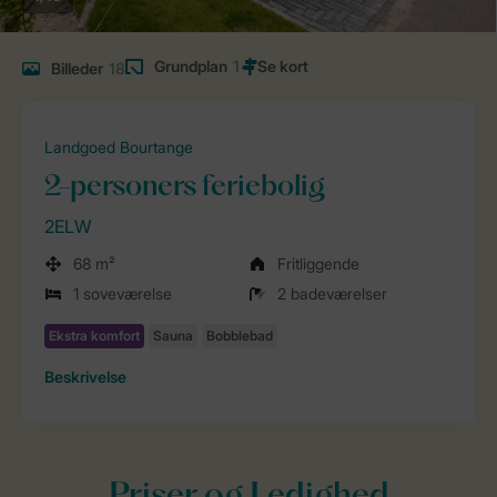
Grundplan
1
Billeder
18
Landgoed Bourtange
2-personers feriebolig
2ELW
68 m²
Fritliggende
1 soveværelse
2 badeværelser
Beskrivelse