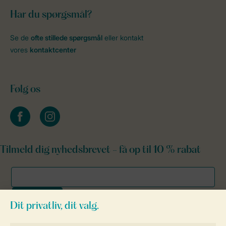
Har du spørgsmål?
Se de
ofte stillede spørgsmål
eller kontakt
vores
kontaktcenter
Følg os
facebook
instagram
Tilmeld dig nyhedsbrevet - få op til 10 % rabat