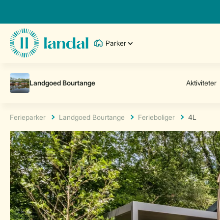
Parker
Ferieparker
Landgoed Bourtange
Ferieboliger
4L