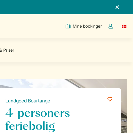
Mine bookinger
Switc
Toggle the m
Landgoed Bourtange
4-personers
feriebolig