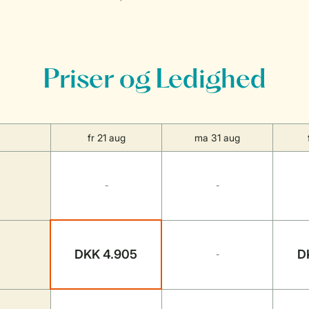
Priser og Ledighed
fr 21 aug
ma 31 aug
-
-
DKK 4.905
D
-