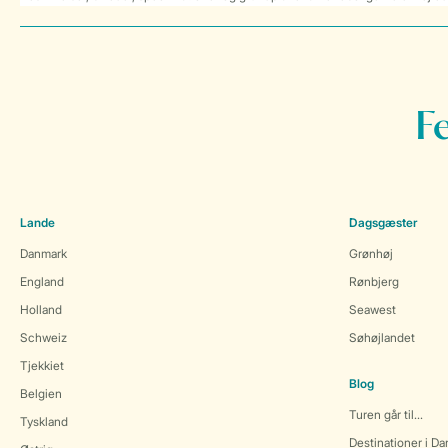
F
Lande
Dagsgæster
Danmark
Grønhøj
England
Rønbjerg
Holland
Seawest
Schweiz
Søhøjlandet
Tjekkiet
Blog
Belgien
Turen går til...
Tyskland
Destinationer i D