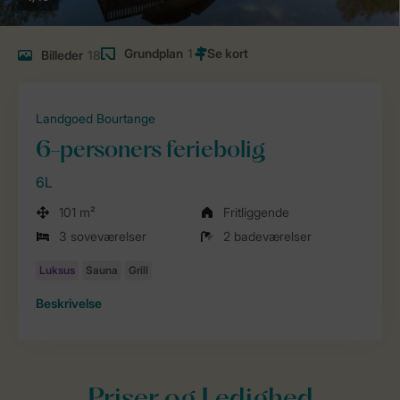
Grundplan
1
Billeder
18
Landgoed Bourtange
6-personers feriebolig
6L
101 m²
Fritliggende
3 soveværelser
2 badeværelser
Beskrivelse