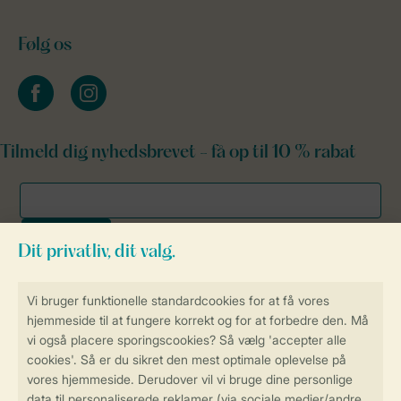
Følg os
facebook
instagram
Tilmeld dig nyhedsbrevet - få op til 10 % rabat
Sikker og hurtig online booking
Sikker datahåndtering
Sikker betaling