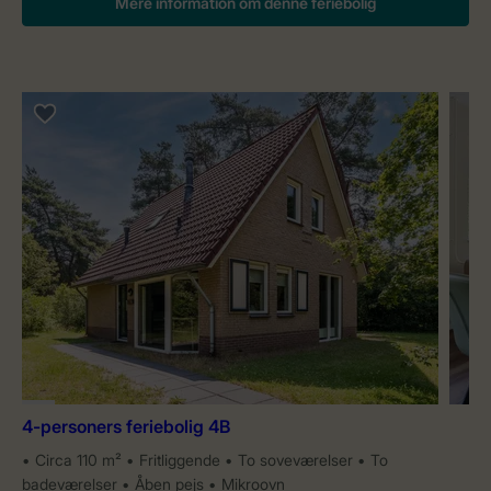
Mere information om denne feriebolig
4-personers feriebolig 4B
Circa 110 m²
Fritliggende
To soveværelser
To
badeværelser
Åben pejs
Mikroovn