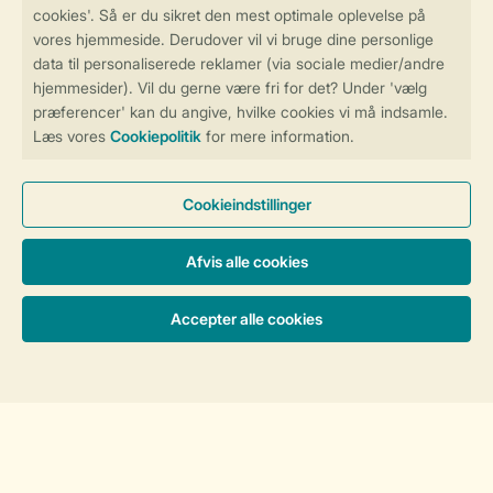
Luksus
6-personers feriebolig 6L
Ferieboliger & Priser
Circa 110 m²
Fritliggende
Tre soveværelser
To
badeværelser
Sauna
Vaske/tørre kombination
Mere information om denne feriebolig