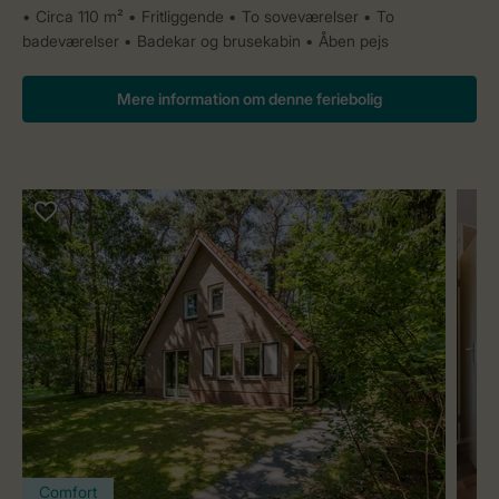
Circa 110 m²
Fritliggende
To soveværelser
To
badeværelser
Badekar og brusekabin
Åben pejs
Mere information om denne feriebolig
Comfort