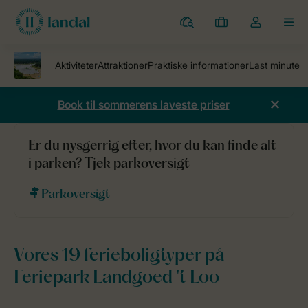
Parker
Mine
Toggle
MEN
bookinger
the
my
account
dropdown
Book til sommerens laveste priser
Er du nysgerrig efter, hvor du kan finde alt
Ferieparker
Feriepark Landgoed 't Loo
Ferieboliger
i parken? Tjek parkoversigt
Parkoversigt
Vores 19 ferieboligtyper på
Feriepark Landgoed 't Loo