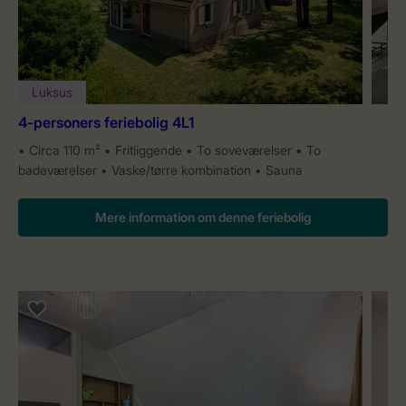
Luksus
4-personers feriebolig 4L1
Circa 110 m²
Fritliggende
To soveværelser
To
badeværelser
Vaske/tørre kombination
Sauna
Mere information om denne feriebolig