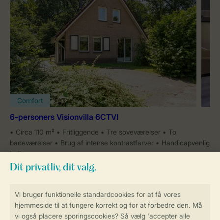
Comfort
6-personers Visionvilla 6CTVI
Circa 110 m²
Fritliggende
Tre soveværelser
To
badeværelser
Brug af intense kontrastfarver
Handicapvenlig
bolig
Mere information om denne feriebolig