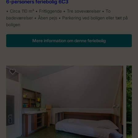
6-personers feriebolig 6C3
Circa 110 m²
Fritliggende
Tre soveværelser
To
badeværelser
Åben pejs
Parkering ved boligen eller tæt på
boligen
Mere information om denne feriebolig