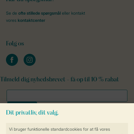
Se de
ofte stillede spørgsmål
eller kontakt
vores
kontaktcenter
Følg os
facebook
instagram
Tilmeld dig nyhedsbrevet - få op til 10 % rabat
Sikker og hurtig online booking