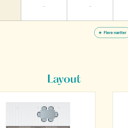
-
-
Flere nætter
Layout