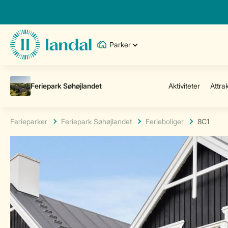
Parker
Ferieparker
Feriepark Søhøjlandet
Ferieboliger
8C1