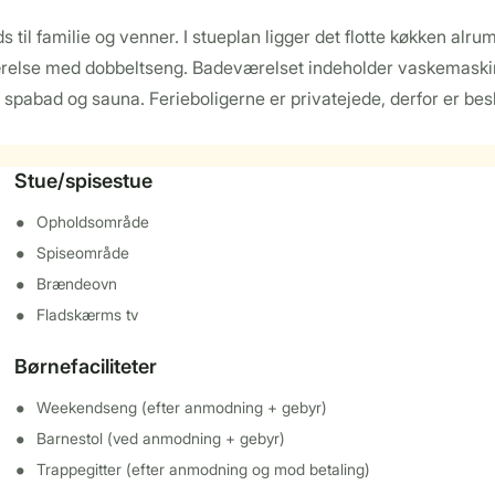
ds til familie og venner. I stueplan ligger det flotte køkken a
værelse med dobbeltseng. Badeværelset indeholder vaskemaskin
abad og sauna. Ferieboligerne er privatejede, derfor er beskri
Stue/spisestue
Opholdsområde
Spiseområde
Brændeovn
Fladskærms tv
Børnefaciliteter
Weekendseng (efter anmodning + gebyr)
Barnestol (ved anmodning + gebyr)
Trappegitter (efter anmodning og mod betaling)