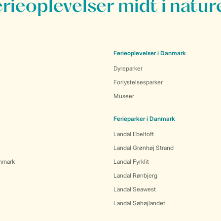
erieoplevelser midt i natur
Ferieoplevelser i Danmark
Dyreparker
Forlystelsesparker
Museer
Ferieparker i Danmark
Landal Ebeltoft
Landal Grønhøj Strand
anmark
Landal Fyrklit
Landal Rønbjerg
Landal Seawest
Landal Søhøjlandet