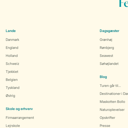
F
Lande
Dagsgæster
Danmark
Grønhøj
England
Rønbjerg
Holland
Seawest
Schweiz
Søhøjlandet
Tjekkiet
Blog
Belgien
Turen går til...
Tyskland
Destinationer i D
Østrig
Maskotten Bollo
Skole og erhverv
Naturoplevelser
Firmaarrangement
Opskrifter
Lejrskole
Presse