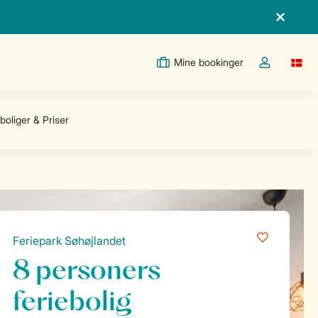
Mine bookinger
Switc
Toggle the m
Feriepark Søhøjlandet
8 personers
feriebolig