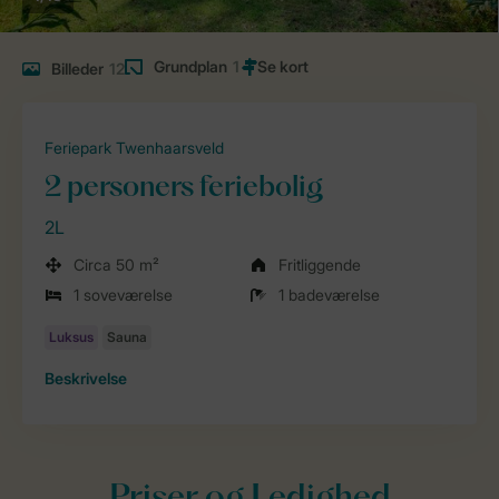
Grundplan
1
Billeder
12
Feriepark Twenhaarsveld
2 personers feriebolig
2L
Circa 50 m²
Fritliggende
1 soveværelse
1 badeværelse
Beskrivelse