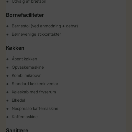
Udvalg af brætspil
Børnefaciliteter
Barnestol (ved anmodning + gebyr)
Børnevenlige stikkontakter
Køkken
Åbent køkken
Opvaskemaskine
Kombi mikroovn
Standard køkkeninventar
Køleskab med fryserum
Elkedel
Nespresso kaffemaskine
Kaffemaskine
Sanitære