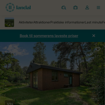
Parker
Mine
Toggle
MEN
bookinger
the
my
account
dropdown
Book til sommerens laveste priser
1/13