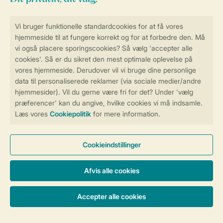
Sikker og hurtig online booking
Sikker datahåndtering
Sikker betaling
Få en personligt tilpasset oplevelse
på Landal.dk
Administrer dine cookie indstillinger
Vilkår og betingelser
Persondatapolitik
Cookies og banner
Tilgængelighed
© 2026 Landal Formidling ApS | CVR 28842392