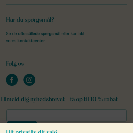
Har du spørgsmål?
Se de
ofte stillede spørgsmål
eller kontakt
vores
kontaktcenter
Følg os
facebook
instagram
Tilmeld dig nyhedsbrevet - få op til 10 % rabat