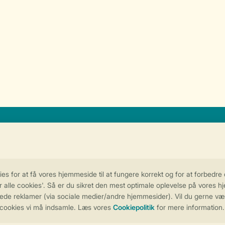
n personligt tilpasset oplevelse på Land
Administrer dine cookie indstillinger
rsondatapolitik
Cookies og banner
Tilgængelighed
© 2026 Landal Formi