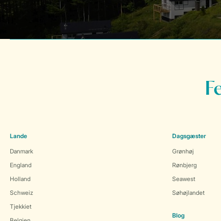
F
Lande
Dagsgæster
Danmark
Grønhøj
England
Rønbjerg
Holland
Seawest
Schweiz
Søhøjlandet
Tjekkiet
Blog
Belgien