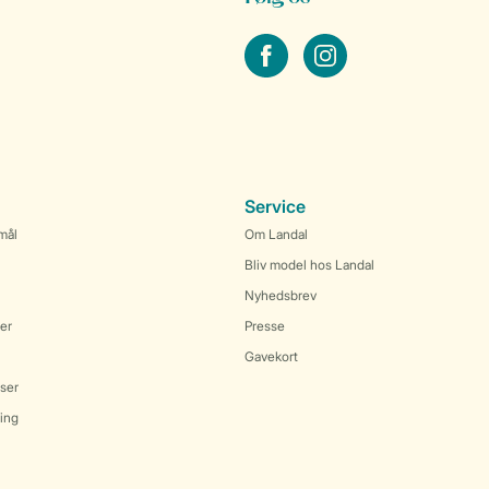
facebook
instagram
Service
mål
Om Landal
Bliv model hos Landal
Nyhedsbrev
er
Presse
Gavekort
ser
ring