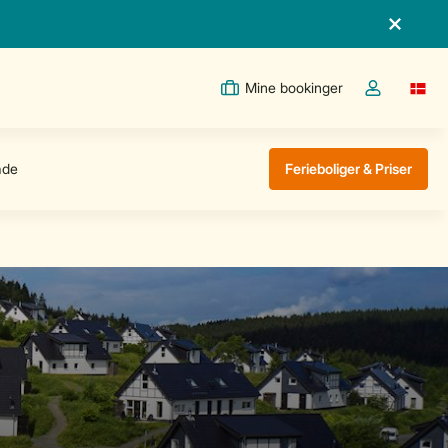
Mine bookinger
Switc
Toggle the m
Ferieboliger & Priser