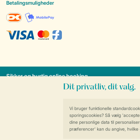
Betalingsmuligheder
Sikker og hurtig online booking
Få e
Vilkår og betingelser
Pe