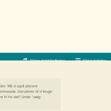
Sikker datahåndtering
Sikker betaling
al.dk
dling ApS | CVR 28842392