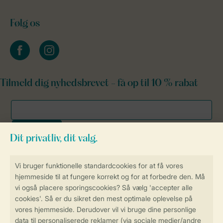
Følg os
facebook
instagram
Tilmeld dig nyhedsbrevet - få op til 10 % rabat
Sikker og hurtig online booking
Sikker datahåndtering
Sikker betaling