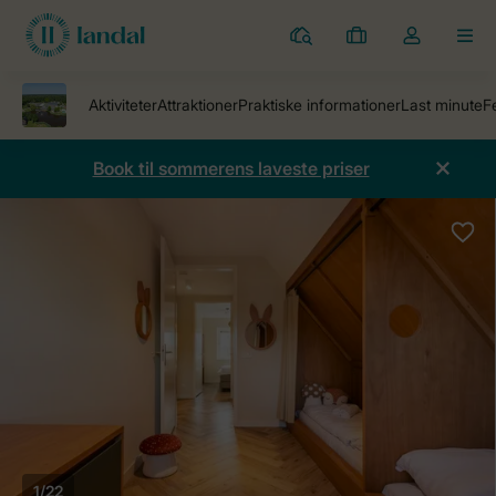
Parker
Mine
Toggle
MEN
bookinger
the
my
account
dropdown
Book til sommerens laveste priser
1/22