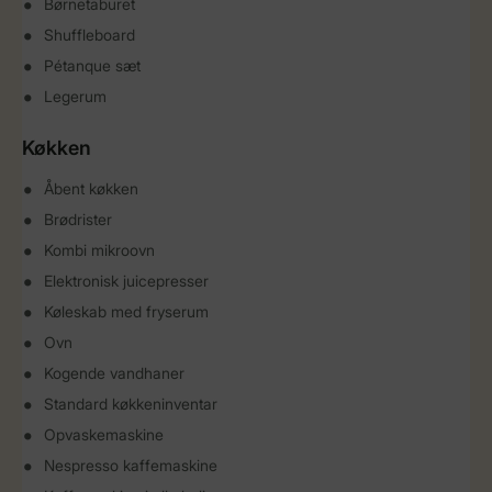
Børnetaburet
Shuffleboard
Pétanque sæt
Legerum
Køkken
Åbent køkken
Brødrister
Kombi mikroovn
Elektronisk juicepresser
Køleskab med fryserum
Ovn
Kogende vandhaner
Standard køkkeninventar
Opvaskemaskine
Nespresso kaffemaskine