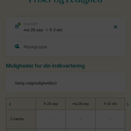
Priser og Ledighed
Muligheder for din indkvartering
fr 25 sep
ma 28 sep
fr 02 okt
2 nætter
-
-
-