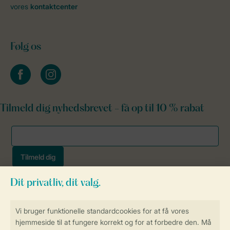
vores
kontaktcenter
Følg os
facebook
instagram
Tilmeld dig nyhedsbrevet - få op til 10 % rabat
Sikker og hurtig online booking
Sikker datahåndtering