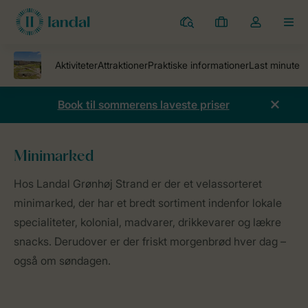
Parker
Mine
Toggle
MEN
bookinger
the
my
account
dropdown
Book til sommerens laveste priser
Ferieparker
Strandpark Grønhøj Strand
Dagsgæster
Mad og dr
Minimarked
Hos Landal Grønhøj Strand er der et velassorteret
minimarked, der har et bredt sortiment indenfor lokale
specialiteter, kolonial, madvarer, drikkevarer og lækre
snacks. Derudover er der friskt morgenbrød hver dag –
også om søndagen.